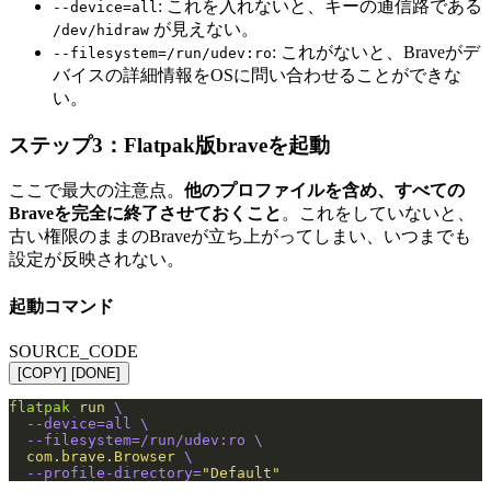
: これを入れないと、キーの通信路である
--device=all
が見えない。
/dev/hidraw
: これがないと、Braveがデ
--filesystem=/run/udev:ro
バイスの詳細情報をOSに問い合わせることができな
い。
ステップ3：Flatpak版braveを起動
ここで最大の注意点。
他のプロファイルを含め、すべての
Braveを完全に終了させておくこと
。これをしていないと、
古い権限のままのBraveが立ち上がってしまい、いつまでも
設定が反映されない。
起動コマンド
SOURCE_CODE
[COPY]
[DONE]
flatpak
 run
 \
  --device=all \
  --filesystem=/run/udev:ro \
  com.brave.Browser
 \
  --profile-directory=
"Default"