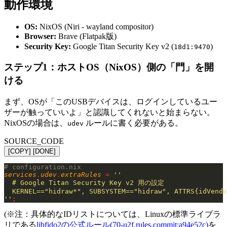
動作環境
OS:
NixOS (Niri - wayland compositor)
Browser:
Brave (Flatpak版)
Security Key:
Google Titan Security Key v2 (
)
18d1:9470
ステップ1：ホストOS（NixOS）側の「門」を開
ける
まず、OSが「このUSBデバイスは、ログインしているユー
ザーが触っていいよ」と認識してくれないと始まらない。
NixOSの場合は、
ルールに書く必要がある。
udev
SOURCE_CODE
[COPY]
[DONE]
# configuration.nix
services
.
udev
.
extraRules
 =
 ''
  # Google Titan Security Key v2 用の設定
  KERNEL=="hidraw*", SUBSYSTEM=="hidraw", ATTRS{idVendo
''
;
(※注：具体的なIDリストについては、Linuxの標準ライブラ
リである
libfido2の公式ルール(70-u2f.rules,commit:a94e52c)
を