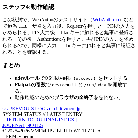
ステップ4:動作確認
この状態で、WebAuthnのテストサイト（
WebAuthn.io
）など
で適当にユーザ名を入力後、Registerを押すと、PINの入力を
求められる。PIN入力後、Titanキーに触れると無事に登録さ
れる。その後、Authenticateを押すと、再びPINの入力を求め
られるので、同様に入力、Titanキーに触れると無事に認証さ
れることを確認する。
まとめ
udevルール
でOS側の権限（
）をセットする。
uaccess
Flatpakの引数
で
と
を開放す
device=all
/run/udev
る。
動作確認のための
ブラウザの全終了
を忘れない。
<< PREVIOUS LOG
zola init vmem.jp
SYSTEM STATUS
// LATEST ENTRY
[ RETURN TO JOURNAL INDEX ]
JOURNAL
NOTES
© 2025–2026 VMEM.JP // BUILD WITH ZOLA
TERM: vmemjp