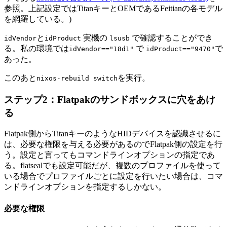
参照。上記設定ではTitanキーとOEMであるFeitianの各モデル
を網羅している。)
と
実機の
で確認することができ
idVendor
idProduct
lsusb
る。私の環境では
で
で
idVendor=="18d1"
idProduct=="9470"
あった。
このあと
を実行。
nixos-rebuild switch
ステップ2：Flatpakのサンドボックスに穴をあけ
る
Flatpak側からTitanキーのようなHIDデバイスを認識させるに
は、必要な権限を与える必要があるのでFlatpak側の設定を行
う。設定と言ってもコマンドラインオプションの指定であ
る。flatsealでも設定可能だが、複数のプロファイルを使って
いる場合でプロファイルごとに設定を行いたい場合は、コマ
ンドラインオプションを指定するしかない。
必要な権限